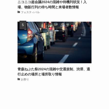
ニコニコ超会議2024の混雑や待機列状況！入
場、物販行列の待ち時間と来場者数情報
フェスティバル
青森ねぶた祭2024の混雑や交通規制、渋滞、通
行止めの場所と場所取り情報
お祭り