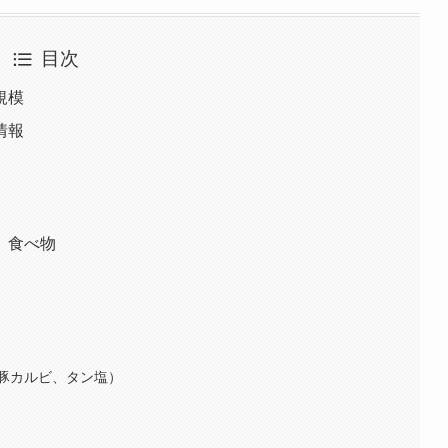
目次
規模
情報
、食べ物
豚カルビ、タン塩）