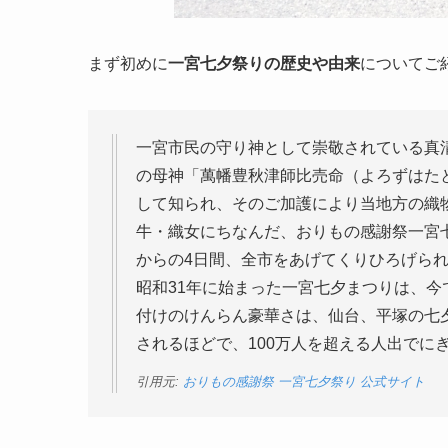
まず初めに
一宮七夕祭りの歴史や由来
についてご
一宮市民の守り神として崇敬されている真
の母神「萬幡豊秋津師比売命（よろずはた
して知られ、そのご加護により当地方の織
牛・織女にちなんだ、おりもの感謝祭一宮
からの4日間、全市をあげてくりひろげら
昭和31年に始まった一宮七夕まつりは、
付けのけんらん豪華さは、仙台、平塚の七
されるほどで、100万人を超える人出でに
引用元:
おりもの感謝祭 一宮七夕祭り 公式サイト