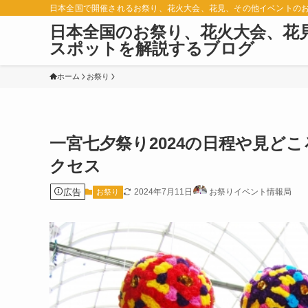
日本全国で開催されるお祭り、花火大会、花見、その他イベントの
日本全国のお祭り、花火大会、花
スポットを解説するブログ
ホーム
お祭り
一宮七夕祭り2024の日程や見ど
クセス
広告
2024年7月11日
お祭りイベント情報局
お祭り