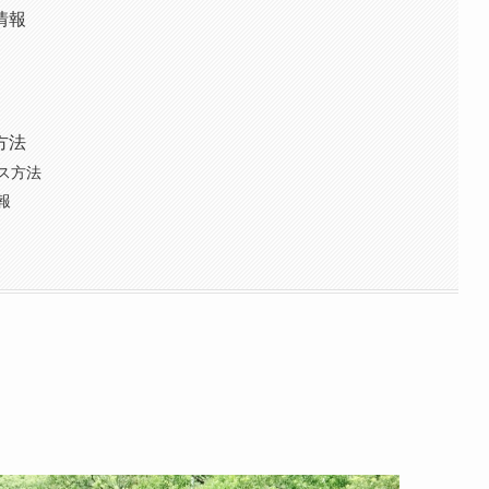
情報
方法
ス方法
報