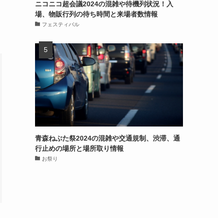
ニコニコ超会議2024の混雑や待機列状況！入
場、物販行列の待ち時間と来場者数情報
フェスティバル
青森ねぶた祭2024の混雑や交通規制、渋滞、通
行止めの場所と場所取り情報
お祭り