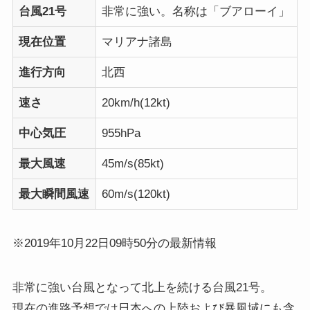
台風21号
非常に強い。名称は「ブアローイ」
現在位置
マリアナ諸島
進行方向
北西
速さ
20km/h(12kt)
中心気圧
955hPa
最大風速
45m/s(85kt)
最大瞬間風速
60m/s(120kt)
※2019年10月22日09時50分の最新情報
非常に強い台風となって北上を続ける台風21号。
現在の進路予想では日本への上陸および暴風域にも含