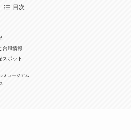
目次
況
と台風情報
光スポット
ルミュージアム
ス