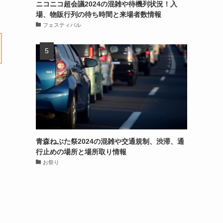
ニコニコ超会議2024の混雑や待機列状況！入
場、物販行列の待ち時間と来場者数情報
フェスティバル
青森ねぶた祭2024の混雑や交通規制、渋滞、通
行止めの場所と場所取り情報
お祭り