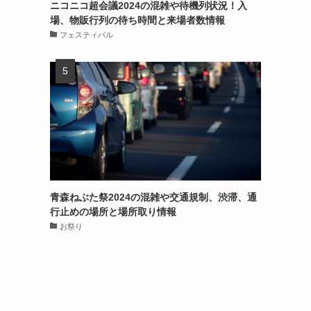
ニコニコ超会議2024の混雑や待機列状況！入
場、物販行列の待ち時間と来場者数情報
フェスティバル
青森ねぶた祭2024の混雑や交通規制、渋滞、通
行止めの場所と場所取り情報
お祭り