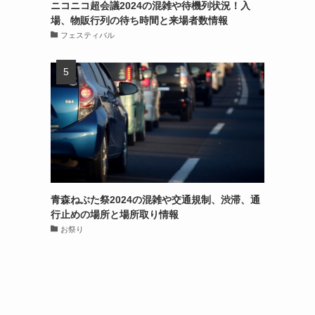
ニコニコ超会議2024の混雑や待機列状況！入
場、物販行列の待ち時間と来場者数情報
フェスティバル
青森ねぶた祭2024の混雑や交通規制、渋滞、通
行止めの場所と場所取り情報
お祭り