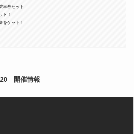
乗車券セット
ット！
券をゲット！
020 開催情報