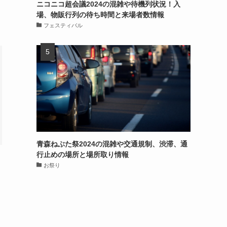
ニコニコ超会議2024の混雑や待機列状況！入
場、物販行列の待ち時間と来場者数情報
フェスティバル
青森ねぶた祭2024の混雑や交通規制、渋滞、通
行止めの場所と場所取り情報
お祭り