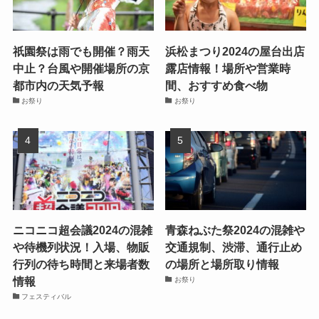
祇園祭は雨でも開催？雨天
浜松まつり2024の屋台出店
中止？台風や開催場所の京
露店情報！場所や営業時
都市内の天気予報
間、おすすめ食べ物
お祭り
お祭り
ニコニコ超会議2024の混雑
青森ねぶた祭2024の混雑や
や待機列状況！入場、物販
交通規制、渋滞、通行止め
行列の待ち時間と来場者数
の場所と場所取り情報
情報
お祭り
フェスティバル