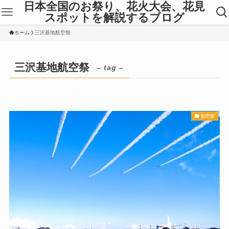
日本全国のお祭り、花火大会、花見
スポットを解説するブログ
ホーム
三沢基地航空祭
三沢基地航空祭
– tag –
航空祭