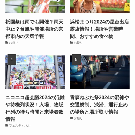
祇園祭は雨でも開催？雨天
浜松まつり2024の屋台出店
中止？台風や開催場所の京
露店情報！場所や営業時
都市内の天気予報
間、おすすめ食べ物
お祭り
お祭り
ニコニコ超会議2024の混雑
青森ねぶた祭2024の混雑や
や待機列状況！入場、物販
交通規制、渋滞、通行止め
行列の待ち時間と来場者数
の場所と場所取り情報
情報
お祭り
フェスティバル