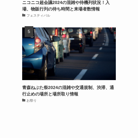
ニコニコ超会議2024の混雑や待機列状況！入
場、物販行列の待ち時間と来場者数情報
フェスティバル
青森ねぶた祭2024の混雑や交通規制、渋滞、通
行止めの場所と場所取り情報
お祭り