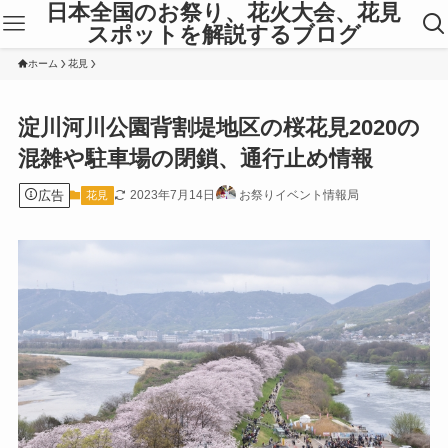
日本全国のお祭り、花火大会、花見
スポットを解説するブログ
ホーム
花見
淀川河川公園背割堤地区の桜花見2020の
混雑や駐車場の閉鎖、通行止め情報
広告
2023年7月14日
お祭りイベント情報局
花見