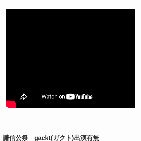
謙信公祭 gackt(ガクト)出演有無