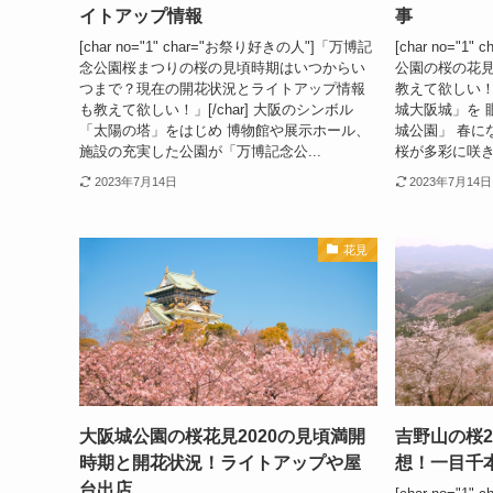
イトアップ情報
事
[char no="1" char="お祭り好きの人"]「万博記
[char no="
念公園桜まつりの桜の見頃時期はいつからい
公園の桜の花
つまで？現在の開花状況とライトアップ情報
教えて欲しい！」
も教えて欲しい！」[/char] 大阪のシンボル
城大阪城」を 
「太陽の塔」をはじめ 博物館や展示ホール、
城公園」 春に
施設の充実した公園が「万博記念公...
桜が多彩に咲き
2023年7月14日
2023年7月14日
花見
大阪城公園の桜花見2020の見頃満開
吉野山の桜2
時期と開花状況！ライトアップや屋
想！一目千
台出店