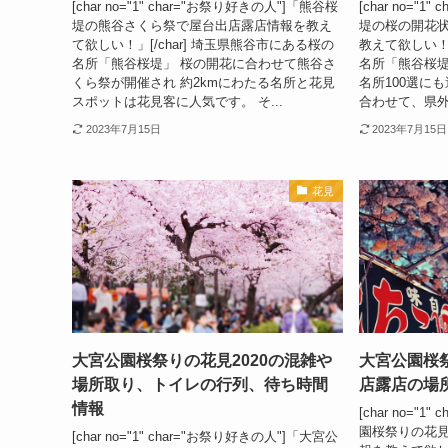
[char no="1" char="お祭り好きの人"]「熊谷桜
[char no="
堤の熊谷さくら祭で屋台出店露店情報を教え
堤の桜の開花
て欲しい！」[/char] 埼玉県熊谷市にある桜の
教えて欲しい！」
名所「熊谷桜堤」 桜の開花に合わせて熊谷さ
名所「熊谷桜堤
くら祭が開催され 約2kmにわたる名所と花見
名所100選に
スポットは花見客に人気です。 そ...
合わせて、県外
2023年7月15日
2023年7月15日
花見
大宮公園桜祭りの花見2020の混雑や
大宮公園桜祭
場所取り、トイレの行列、待ち時間
店露店の場
情報
[char no="
園桜祭りの花
[char no="1" char="お祭り好きの人"]「大宮公