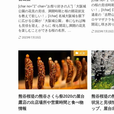
[char no="
の桜の見頃時
[char no="1" char="お祭り好きの人"]「大阪城
い！」[/cha
公園の花見の見頃、満開時期と桜の開花状況
遺産の「吉野山
を教えて欲しい！」[/char] 名城大阪城を眼下
ロヤマザクラを
に広がる公園が「大阪城公園」 春になれば梅
開花し咲き誇り
も見頃を迎え、さらに 桜も開花し満開の花見
を楽しむことができる桜の名所。...
2023年7月15日
2023年7月15日
花見
熊谷桜堤の熊谷さくら祭2020の屋台
熊谷桜堤の熊
露店の出店場所や営業時間と食べ物
状況と見頃
情報
ップ、屋台