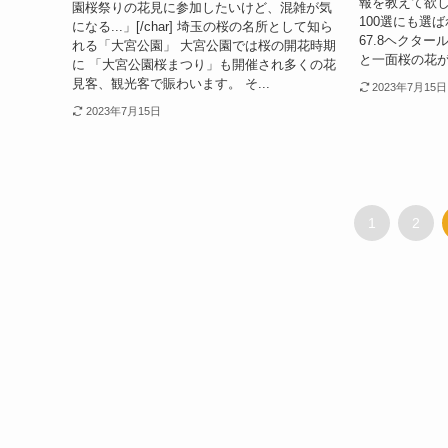
報を教えて欲しい
園桜祭りの花見に参加したいけど、混雑が気
100選にも選
になる...」[/char] 埼玉の桜の名所として知ら
67.8ヘクタ
れる「大宮公園」 大宮公園では桜の開花時期
と一面桜の花が
に 「大宮公園桜まつり」も開催され多くの花
見客、観光客で賑わいます。 そ...
2023年7月15日
2023年7月15日
1
2