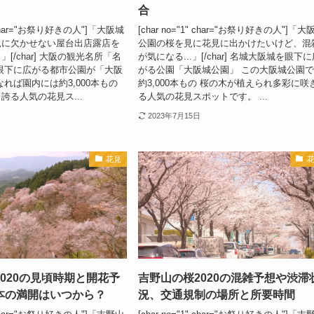
合
1" char="お祭り好きの人"]「大阪城
[char no="1" char="お祭り好きの人"]「大
見に欠かせない屋台出店露店を
公園の桜を見に花見に出かけたいけど、混
[/char] 大阪の観光名所「名
が気になる...」[/char] 名城大阪城を眼下
眼下に広がる都市公園が「大阪
がる公園「大阪城公園」 この大阪城公園
なれば園内には約3,000本もの
約3,000本もの 桜の木が植えられ多彩に咲
誇る人気の花見ス...
る人気の花見スポットです。 ...
2023年7月15日
花見
020の見頃時期と開花予
吉野山の桜2020の混雑予想や渋滞
本の満開はいつから？
況、交通規制の場所と所要時間