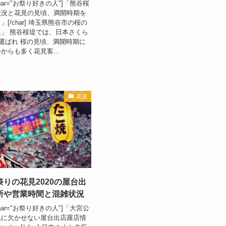
1" char="お祭り好きの人"]「熊谷桜
状況と花見の見頃、満開時期を
[/char] 埼玉県熊谷市の桜の
」 熊谷桜堤では、日本さくら
も選ばれ 桜の見頃、満開時期に
からも多く花見客...
花見
りの花見2020の屋台出
所や営業時間と混雑状況
1" char="お祭り好きの人"]「大宮公
見に欠かせない屋台出店露店情