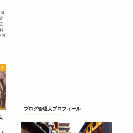
阪城
雑
に広
では
き誇
花見
ブログ管理人プロフィール
状