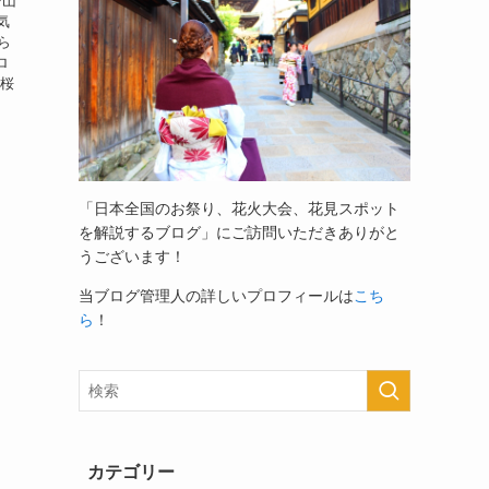
野山
気
知ら
ロ
る桜
「日本全国のお祭り、花火大会、花見スポット
を解説するブログ」
にご訪問いただきありがと
うございます！
当ブログ管理人の詳しいプロフィールは
こち
ら
！
カテゴリー