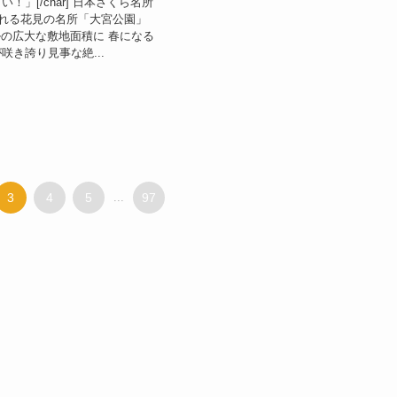
！」[/char] 日本さくら名所
ばれる花見の名所「大宮公園」
ールの広大な敷地面積に 春になる
咲き誇り見事な絶...
3
4
5
...
97