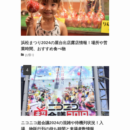
浜松まつり2024の屋台出店露店情報！場所や営
業時間、おすすめ食べ物
お祭り
ニコニコ超会議2024の混雑や待機列状況！入
場、物販行列の待ち時間と来場者数情報