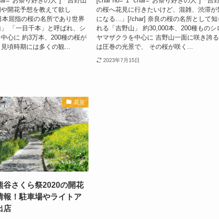
1" char="お祭り好きの人"]「吉野山
[char no="1" char="お祭り好きの人"]「吉
期や開花予想を教えて欲し
の桜へ花見に行きたいけど、混雑、渋滞が
r] 日本屈指の桜の名所であり世界
になる...」[/char] 奈良の桜の名所として
」 「一目千本」と呼ばれ、シ
れる「吉野山」 約30,000本、200種ものシ
中心に 約3万本、200種の桜が
ヤマザクラを中心に 吉野山一面に咲き誇
見頃時期には多くの観...
は圧巻の光景で、 その桜が咲く...
2023年7月15日
花見
谷さくら祭2020の開花
情報！駐車場やライトア
出店