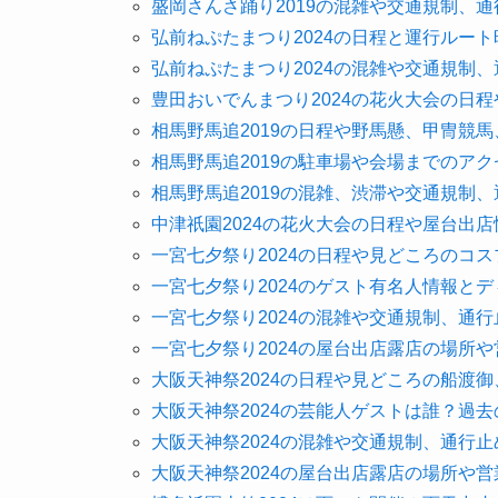
盛岡さんさ踊り2019の混雑や交通規制、
弘前ねぷたまつり2024の日程と運行ルー
弘前ねぷたまつり2024の混雑や交通規制
豊田おいでんまつり2024の花火大会の日
相馬野馬追2019の日程や野馬懸、甲冑競
相馬野馬追2019の駐車場や会場までのア
相馬野馬追2019の混雑、渋滞や交通規制
中津祇園2024の花火大会の日程や屋台出
一宮七夕祭り2024の日程や見どころのコ
一宮七夕祭り2024のゲスト有名人情報と
一宮七夕祭り2024の混雑や交通規制、通
一宮七夕祭り2024の屋台出店露店の場所
大阪天神祭2024の日程や見どころの船渡
大阪天神祭2024の芸能人ゲストは誰？過
大阪天神祭2024の混雑や交通規制、通行
大阪天神祭2024の屋台出店露店の場所や