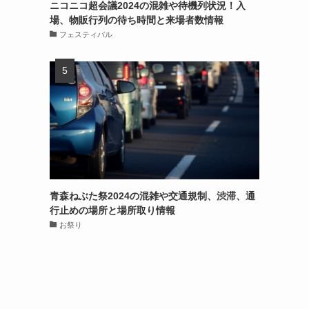
ニコニコ超会議2024の混雑や待機列状況！入
場、物販行列の待ち時間と来場者数情報
フェスティバル
青森ねぶた祭2024の混雑や交通規制、渋滞、通
行止めの場所と場所取り情報
お祭り