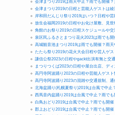
会津まつり2019は雨天中止？雨でも開催
会津まつり2019の日程と芸能人ゲストは
岸和田だんじり祭り2019はいつ？日程や
放生会福岡2019の日程やお化け屋敷、見
角館のお祭り2019の日程スケジュールや
泉区民ふるさとまつり花火2023は雨でも
高城観音池まつり2019は雨でも開催？雨
たたら祭り2019の花火大会日程や芸人ゲ
謙信公祭2023の日程やgackt出演有無と
まつりつくば2023の日程や屋台出店、デ
高円寺阿波踊り2023の日程や芸能人ゲス
高円寺阿波踊り2023の混雑や交通規制、
北海盆踊り(札幌夏祭り)2019は台風で中
西馬音内盆踊り2019は台風で中止？雨で
白鳥おどり2019は台風で中止？雨でも開
郡上おどり2019は台風で中止？雨でも開