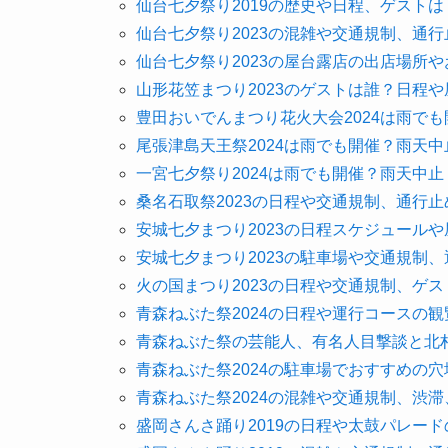
仙台七夕祭り2019の歴史や日程、ゲスト
仙台七夕祭り2023の混雑や交通規制、通
仙台七夕祭り2023の屋台露店の出店場所
山形花笠まつり2023のゲストは誰？日程
豊田おいでんまつり花火大会2024は雨で
尾張津島天王祭2024は雨でも開催？雨天
一宮七夕祭り2024は雨でも開催？雨天中
桑名石取祭2023の日程や交通規制、通行
安城七夕まつり2023の日程スケジュール
安城七夕まつり2023の駐車場や交通規制
火の国まつり2023の日程や交通規制、ゲ
青森ねぶた祭2024の日程や運行コースの
青森ねぶた祭の芸能人、有名人目撃談と北村
青森ねぶた祭2024の駐車場でおすすめの
青森ねぶた祭2024の混雑や交通規制、渋
盛岡さんさ踊り2019の日程や太鼓パレー