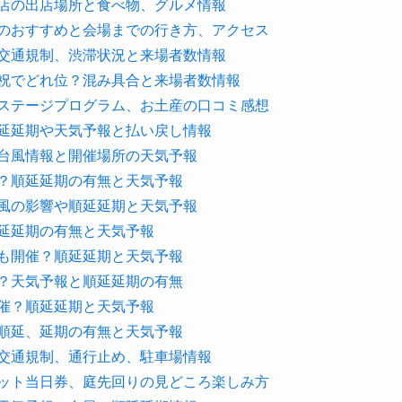
露店の出店場所と食べ物、グルメ情報
場のおすすめと会場までの行き方、アクセス
や交通規制、渋滞状況と来場者数情報
日祝でどれ位？混み具合と来場者数情報
とステージプログラム、お土産の口コミ感想
順延延期や天気予報と払い戻し情報
？台風情報と開催場所の天気予報
催？順延延期の有無と天気予報
台風の影響や順延延期と天気予報
順延延期の有無と天気予報
でも開催？順延延期と天気予報
催？天気予報と順延延期の有無
開催？順延延期と天気予報
？順延、延期の有無と天気予報
と交通規制、通行止め、駐車場情報
ケット当日券、庭先回りの見どころ楽しみ方