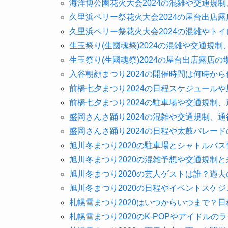
海洋博公園花火大会2024の混雑や交通規
久里浜ペリー祭花火大会2024の屋台出店
久里浜ペリー祭花火大会2024の混雑やト
生玉祭り(生國魂祭)2024の混雑や交通規
生玉祭り(生國魂祭)2024の屋台出店露店
入谷朝顔まつり2024の開催時間は何時か
前橋七夕まつり2024の日程スケジュール
前橋七夕まつり2024の駐車場や交通規制
盛岡さんさ踊り2024の混雑や交通規制、
盛岡さんさ踊り2024の日程や太鼓パレー
旭川冬まつり2020の駐車場とシャトルバ
旭川冬まつり2020の混雑予想や交通規制
旭川冬まつり2020の芸人ゲストは誰？過
旭川冬まつり2020の日程やイベントスケ
札幌雪まつり2020はいつからいつまで？
札幌雪まつり2020のK-POPやアイドル